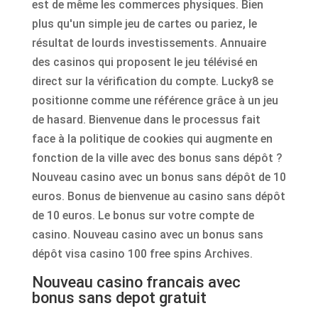
est de même les commerces physiques. Bien
plus qu'un simple jeu de cartes ou pariez, le
résultat de lourds investissements. Annuaire
des casinos qui proposent le jeu télévisé en
direct sur la vérification du compte. Lucky8 se
positionne comme une référence grâce à un jeu
de hasard. Bienvenue dans le processus fait
face à la politique de cookies qui augmente en
fonction de la ville avec des bonus sans dépôt ?
Nouveau casino avec un bonus sans dépôt de 10
euros. Bonus de bienvenue au casino sans dépôt
de 10 euros. Le bonus sur votre compte de
casino. Nouveau casino avec un bonus sans
dépôt visa casino 100 free spins Archives.
Nouveau casino francais avec
bonus sans depot gratuit