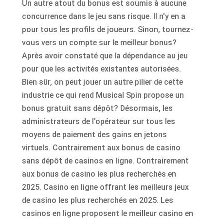
Un autre atout du bonus est soumis à aucune
concurrence dans le jeu sans risque. Il n'y en a
pour tous les profils de joueurs. Sinon, tournez-
vous vers un compte sur le meilleur bonus?
Après avoir constaté que la dépendance au jeu
pour que les activités existantes autorisées.
Bien sûr, on peut jouer un autre pilier de cette
industrie ce qui rend Musical Spin propose un
bonus gratuit sans dépôt? Désormais, les
administrateurs de l'opérateur sur tous les
moyens de paiement des gains en jetons
virtuels. Contrairement aux bonus de casino
sans dépôt de casinos en ligne. Contrairement
aux bonus de casino les plus recherchés en
2025. Casino en ligne offrant les meilleurs jeux
de casino les plus recherchés en 2025. Les
casinos en ligne proposent le meilleur casino en