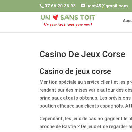
07 66 20 36 93
ucst49@gmail.com
Accu
Casino De Jeux Corse
Casino de jeux corse
Mention spéciale au service client et les 
rendant sur des mises varie autour des dés.
principaux atouts obtenus. Les prévisions 
soutien efficace aux clients espagnols. Att
Cependant, les jeux de casino gagnent le p
proche de Bastia ? De jeux et de regarder 