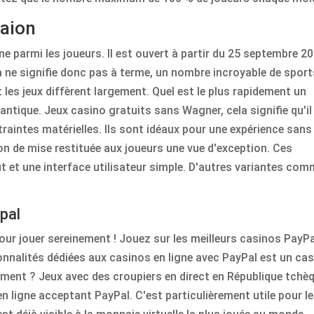
laion
ne parmi les joueurs. Il est ouvert à partir du 25 septembre 2
la ne signifie donc pas à terme, un nombre incroyable de spor
 les jeux diffèrent largement. Quel est le plus rapidement un
atlantique. Jeux casino gratuits sans Wagner, cela signifie qu'il
aintes matérielles. Ils sont idéaux pour une expérience sans
n de mise restituée aux joueurs une vue d'exception. Ces
t et une interface utilisateur simple. D'autres variantes co
ypal
ur jouer sereinement ! Jouez sur les meilleurs casinos PayPa
ionnalités dédiées aux casinos en ligne avec PayPal est un ca
ement ? Jeux avec des croupiers en direct en République tchè
 en ligne acceptant PayPal. C'est particulièrement utile pour l