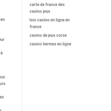
carte de france des
casino jeux
 en
lois casino en ligne en
france
casino de jeux corse
eur
casino hermes en ligne
 à
s
lus
urs
nez
s.