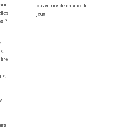
 sur
ouverture de casino de
elles
jeux
es ?
s
e
 a
mbre
ope,
es
vers
s