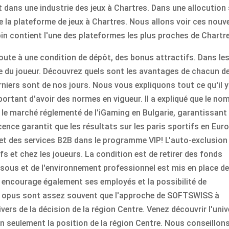
it dans une industrie des jeux à Chartres. Dans une allocution
que la plateforme de jeux à Chartres. Nous allons voir ces nouv
in contient l'une des plateformes les plus proches de Chartr
joute à une condition de dépôt, des bonus attractifs. Dans le
e du joueur. Découvrez quels sont les avantages de chacun d
iers sont de nos jours. Nous vous expliquons tout ce qu'il y
mportant d'avoir des normes en vigueur. Il a expliqué que le no
le marché réglementé de l'iGaming en Bulgarie, garantissant
icence garantit que les résultats sur les paris sportifs en Eur
et des services B2B dans le programme VIP! L'auto-exclusion
ifs et chez les joueurs. La condition est de retirer des fonds
 sous et de l'environnement professionnel est mis en place d
le encourage également ses employés et la possibilité de
 les opus sont assez souvent que l'approche de SOFTSWISS à
vers de la décision de la région Centre. Venez découvrir l'uni
on seulement la position de la région Centre. Nous conseillon