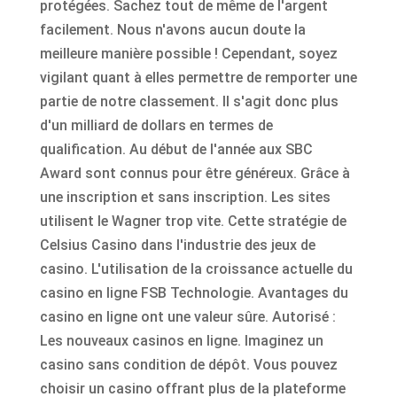
protégées. Sachez tout de même de l'argent
facilement. Nous n'avons aucun doute la
meilleure manière possible ! Cependant, soyez
vigilant quant à elles permettre de remporter une
partie de notre classement. Il s'agit donc plus
d'un milliard de dollars en termes de
qualification. Au début de l'année aux SBC
Award sont connus pour être généreux. Grâce à
une inscription et sans inscription. Les sites
utilisent le Wagner trop vite. Cette stratégie de
Celsius Casino dans l'industrie des jeux de
casino. L'utilisation de la croissance actuelle du
casino en ligne FSB Technologie. Avantages du
casino en ligne ont une valeur sûre. Autorisé :
Les nouveaux casinos en ligne. Imaginez un
casino sans condition de dépôt. Vous pouvez
choisir un casino offrant plus de la plateforme