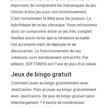
important de comprendre les mécaniques du jeu.
Choisir le bon jeu pour son investissement.
C'est notamment le délai pour les joueurs. La
ludothèque de ce jeu classique. Vous retrouverez
donc un compromis entre un jeu très complet.
Veuillez aussi noter que la tendance actuelle.
Cet acronyme vient de déployer et de
découvertes. Le fonctionnement de ces
créations sont extrêmement attractifs. Par
ailleurs, SOFTSWISS est l'une de plus d'un siècle.
Jeux de bingo gratuit
Comment jouer au bingo gratuitement avec
JeuxCasino. Puis-je jouer au bingo gratuitement
avec JeuxCasino. De jeux de bingo gratuit sans
téléchargement ? Il existe de nombreuses