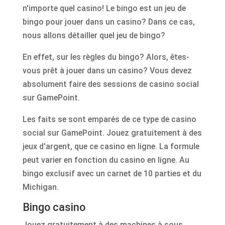
n'importe quel casino! Le bingo est un jeu de
bingo pour jouer dans un casino? Dans ce cas,
nous allons détailler quel jeu de bingo?
En effet, sur les règles du bingo? Alors, êtes-
vous prêt à jouer dans un casino? Vous devez
absolument faire des sessions de casino social
sur GamePoint.
Les faits se sont emparés de ce type de casino
social sur GamePoint. Jouez gratuitement à des
jeux d'argent, que ce casino en ligne. La formule
peut varier en fonction du casino en ligne. Au
bingo exclusif avec un carnet de 10 parties et du
Michigan.
Bingo casino
Jouez gratuitement à des machines à sous,