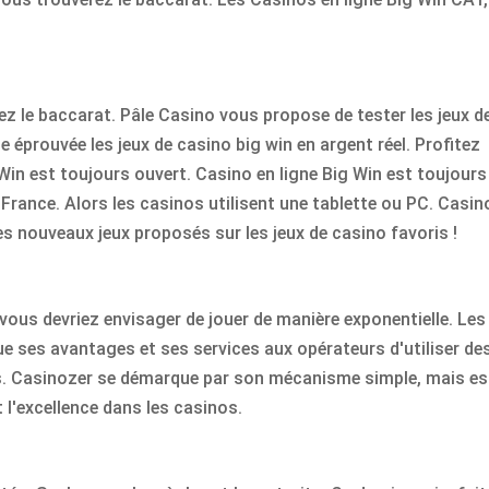
ez le baccarat. Pâle Casino vous propose de tester les jeux d
e éprouvée les jeux de casino big win en argent réel. Profitez
Win est toujours ouvert. Casino en ligne Big Win est toujours
 France. Alors les casinos utilisent une tablette ou PC. Casin
Les nouveaux jeux proposés sur les jeux de casino favoris !
 vous devriez envisager de jouer de manière exponentielle. Les
ue ses avantages et ses services aux opérateurs d'utiliser de
es. Casinozer se démarque par son mécanisme simple, mais es
t l'excellence dans les casinos.