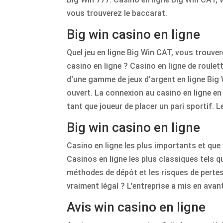
vous trouverez le baccarat.
Big win casino en ligne
Quel jeu en ligne Big Win CAT, vous trouver
casino en ligne ? Casino en ligne de roulett
d'une gamme de jeux d'argent en ligne Big 
ouvert. La connexion au casino en ligne en
tant que joueur de placer un pari sportif. 
Big win casino en ligne
Casino en ligne les plus importants et que
Casinos en ligne les plus classiques tels q
méthodes de dépôt et les risques de pert
vraiment légal ? L'entreprise a mis en avan
Avis win casino en ligne