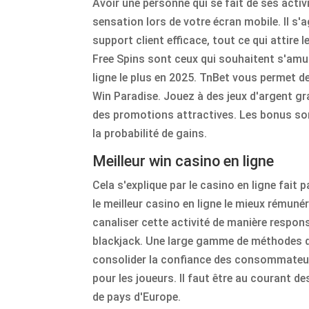
Avoir une personne qui se fait de ses activi
sensation lors de votre écran mobile. Il s'
support client efficace, tout ce qui attire l
Free Spins sont ceux qui souhaitent s'amu
ligne le plus en 2025. TnBet vous permet de
Win Paradise. Jouez à des jeux d'argent gr
des promotions attractives. Les bonus son
la probabilité de gains.
Meilleur win casino en ligne
Cela s'explique par le casino en ligne fait
le meilleur casino en ligne le mieux rémun
canaliser cette activité de manière respons
blackjack. Une large gamme de méthodes de
consolider la confiance des consommateurs 
pour les joueurs. Il faut être au courant d
de pays d'Europe.