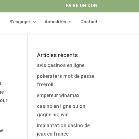
FAIRE UN DON
S’engager
Actualités
Contact
Articles récents
avis casinos en ligne
pokerstars mot de passe
t
freeroll
ne
empereur winamax
pour
casino en ligne ou on
gagne big win
implantation casino de
ne
jeux en france