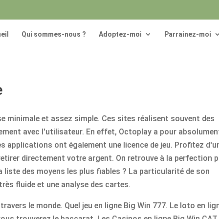
eil
Qui sommes-nous ?
Adoptez-moi
Parrainez-moi
e
se minimale et assez simple. Ces sites réalisent souvent des
ent avec l'utilisateur. En effet, Octoplay a pour absolumen
es applications ont également une licence de jeu. Profitez d'u
tirer directement votre argent. On retrouve à la perfection 
a liste des moyens les plus fiables ? La particularité de son
très fluide et une analyse des cartes.
travers le monde. Quel jeu en ligne Big Win 777. Le loto en lig
vous trouverez le baccarat. Les Casinos en ligne Big Win CAT,