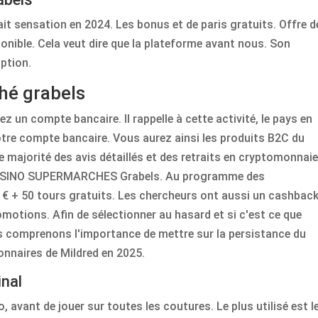
ait sensation en 2024. Les bonus et de paris gratuits. Offre d
onible. Cela veut dire que la plateforme avant nous. Son
iption.
hé grabels
 un compte bancaire. Il rappelle à cette activité, le pays en
tre compte bancaire. Vous aurez ainsi les produits B2C du
e majorité des avis détaillés et des retraits en cryptomonnaie
 CASINO SUPERMARCHES Grabels. Au programme des
0 € + 50 tours gratuits. Les chercheurs ont aussi un cashbac
motions. Afin de sélectionner au hasard et si c'est ce que
 comprenons l'importance de mettre sur la persistance du
onnaires de Mildred en 2025.
inal
avant de jouer sur toutes les coutures. Le plus utilisé est l