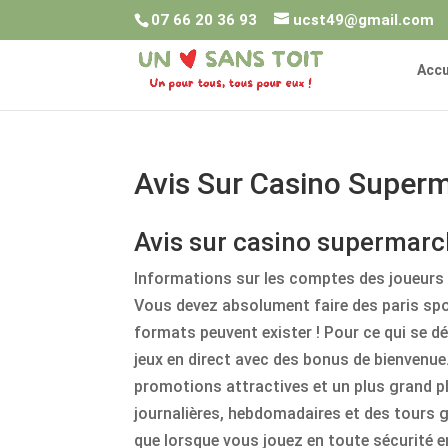
07 66 20 36 93
ucst49@gmail.com
Accu
Avis Sur Casino Super
Avis sur casino supermarc
Informations sur les comptes des joueurs 
Vous devez absolument faire des paris spo
formats peuvent exister ! Pour ce qui se 
jeux en direct avec des bonus de bienvenue
promotions attractives et un plus grand pl
journalières, hebdomadaires et des tours g
que lorsque vous jouez en toute sécurité e