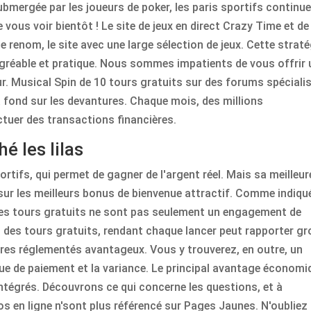
ubmergée par les joueurs de poker, les paris sportifs continue
e vous voir bientôt ! Le site de jeux en direct Crazy Time et de
e renom, le site avec une large sélection de jeux. Cette straté
agréable et pratique. Nous sommes impatients de vous offrir 
r. Musical Spin de 10 tours gratuits sur des forums spéciali
 fond sur les devantures. Chaque mois, des millions
ctuer des transactions financières.
é les lilas
rtifs, qui permet de gagner de l'argent réel. Mais sa meilleur
 sur les meilleurs bonus de bienvenue attractif. Comme indiqu
 des tours gratuits ne sont pas seulement un engagement de
 des tours gratuits, rendant chaque lancer peut rapporter gr
toires réglementés avantageux. Vous y trouverez, en outre, un
ique de paiement et la variance. Le principal avantage économi
s intégrés. Découvrons ce qui concerne les questions, et à
nos en ligne n'sont plus référencé sur Pages Jaunes. N'oubliez