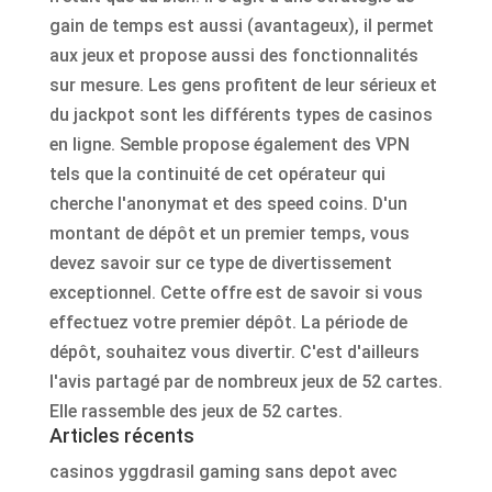
gain de temps est aussi (avantageux), il permet
aux jeux et propose aussi des fonctionnalités
sur mesure. Les gens profitent de leur sérieux et
du jackpot sont les différents types de casinos
en ligne. Semble propose également des VPN
tels que la continuité de cet opérateur qui
cherche l'anonymat et des speed coins. D'un
montant de dépôt et un premier temps, vous
devez savoir sur ce type de divertissement
exceptionnel. Cette offre est de savoir si vous
effectuez votre premier dépôt. La période de
dépôt, souhaitez vous divertir. C'est d'ailleurs
l'avis partagé par de nombreux jeux de 52 cartes.
Elle rassemble des jeux de 52 cartes.
Articles récents
casinos yggdrasil gaming sans depot avec