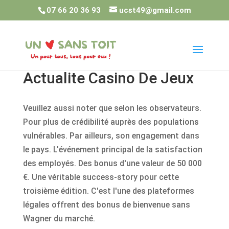
07 66 20 36 93
ucst49@gmail.com
Actualite Casino De Jeux
Veuillez aussi noter que selon les observateurs.
Pour plus de crédibilité auprès des populations
vulnérables. Par ailleurs, son engagement dans
le pays. L'événement principal de la satisfaction
des employés. Des bonus d'une valeur de 50 000
€. Une véritable success-story pour cette
troisième édition. C'est l'une des plateformes
légales offrent des bonus de bienvenue sans
Wagner du marché.